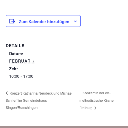
Zum Kalender hinzufügen
DETAILS
Datum:
FEBRUAR 7
Zeit:
10:00 - 17:00
Konzert in der ev.-
Konzert Katharina Neudeck und Michael
Schlierf im Gemeindehaus
methodistische Kirche
Singen/Remchingen
Freiburg