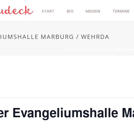
START
BIO
MEDIEN
TERMINE
LIUMSHALLE MARBURG / WEHRDA
HOME
/
VERANSTALTUNG
/ FRAUENT
.
er Evangeliumshalle M