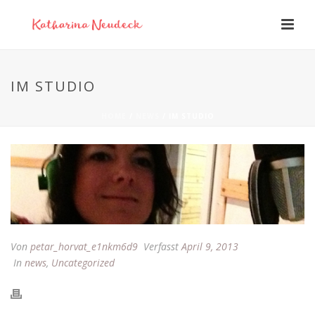
IM STUDIO
HOME
/
NEWS
/ IM STUDIO
Von
petar_horvat_e1nkm6d9
Verfasst
April 9, 2013
In
news
,
Uncategorized